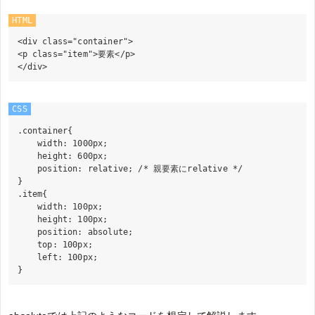
HTML
<div class="container">

<p class="item">要素</p>

CSS
.container{

    width: 1000px;

    height: 600px;

    position: relative; /* 親要素にrelative */

}

.item{

    width: 100px;

    height: 100px;

    position: absolute;

    top: 100px;

    left: 100px;
