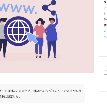
東
ス
し
師
体
サイトはhttpのままだぞ。httpsへのリダイレクトの方法が知り
簡単に設定したい！