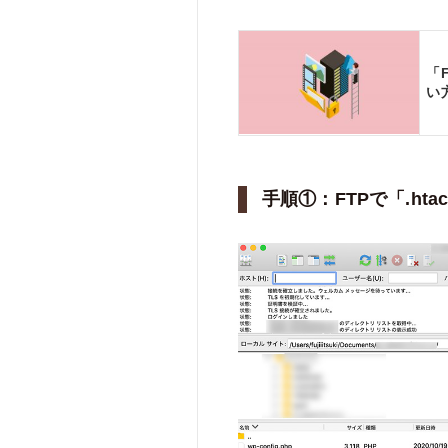
「
い
手順①：FTPで「.hta