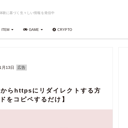
実体験に基づく生々しい情報を発信中
ITEM
GAME
CRYPTO
1月13日
広告
tpからhttpsにリダイレクトする方
ードをコピペするだけ】