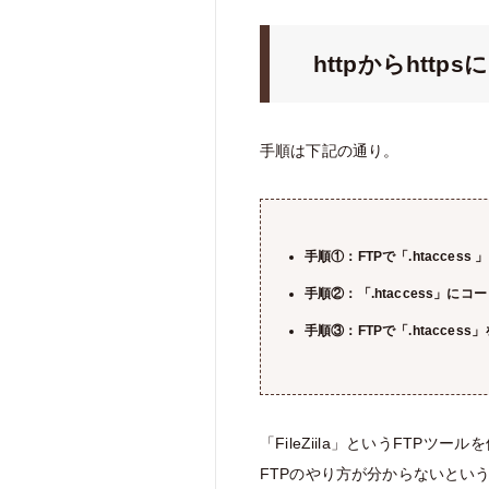
httpからhtt
手順は下記の通り。
手順①：FTPで「.htacces
手順②：「.htaccess」にコ
手順③：FTPで「.htacces
「FileZiila」というFTP
FTPのやり方が分からないとい