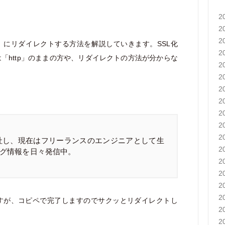
2
2
2
tps」にリダイレクトする方法を解説していきます。SSL化
2
「http」のままの方や、リダイレクトの方法が分からな
2
2
2
2
2
2
2
社し、現在はフリーランスのエンジニアとして生
2
グ情報を日々発信中。
2
2
2
2
すが、コピペで完了しますのでサクッとリダイレクトし
2
2