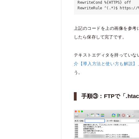
RewriteCond %{HTTPS} off

上記のコードを上の画像を参考
したら保存して完了です。
テキストエディタを持っていな
介【導入方法と使い方も解説】
う。
手順③：FTPで「.ht