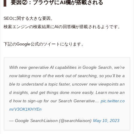
要因②：ブラウザにAI欄が搭載される
SEOに関する大きな要因。
検索エンジンの検索結果にAIの回答欄が搭載されるようです。
下記のGoogle公式のツイートになります。
With new generative AI capabilities in Google Search, we’re
now taking more of the work out of searching, so you’ll be a
ble to understand a topic faster, uncover new viewpoints an
d insights, and get things done more easily. Learn more an
d how to sign-up for our Search Generative…
pic.twitter.co
m/V3OK1KHYEn
— Google SearchLiaison (@searchliaison)
May 10, 2023